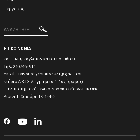
Πέργαμος
ΕΠΙΚΟΙΝΩΝΙΑ:
κα. Ε. Μαρκόγλου & κα Β. Ευσταθίου
Τηλ. 2107462914
email: Liaisonpsychiatry2021@gmail.com
κτήριο Α.Κ.Ι.Σ.Α. (γραφείο 4, 1ος όροφος)
Πανεπιστημιακό Γενικό Νοσοκομείο «ΑΤΤΙΚΟΝ»
Ρίμινι 1, Χαϊδάρι, ΤΚ 12462