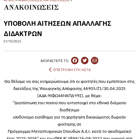
ΑΝΑΚΟΙΝΩΣΕΙΣ
ΥΠΟΒΟΛΗ ΑΙΤΗΣΕΩΝ ΑΠΑΛΛΑΓΗΣ
ΔΙΔΑΚΤΡΩΝ
01/10/2025
ΜΟΙΡΑΣΤEIΤΕ ΤΟ:
ΕΠΙΣΤΡΟΦΗ ΣΤΗ ΛΙΣΤΑ
Θα θέλαμε να σας ενημερώσουμε ότι οι φοιτητές που εμπίπτουν στις
διατάξεις της
Υπουργικής Απόφασης
46905/Ζ1/30.04.2025
(ΑΔΑ:9ΙΦΩ46ΝΚΠΔ-Υ9Σ)
, με θέμα:
"Διαπίστωση του ποσού που αντιστοιχεί στο εθνικό διάμεσο
διαθέσιμο
ισοδύναμο εισόδημα για τη χορήγηση δικαιώματος δωρεάν
φοίτησης σε
Πρόγραμμα Μεταπτυχιακών Σπουδών Α.Ε.Ι. κατά το ακαδημαϊκό
έτος 2025-2026" και του ΦΕΚ Β' 4899/16-09-2022 που αφορά στη