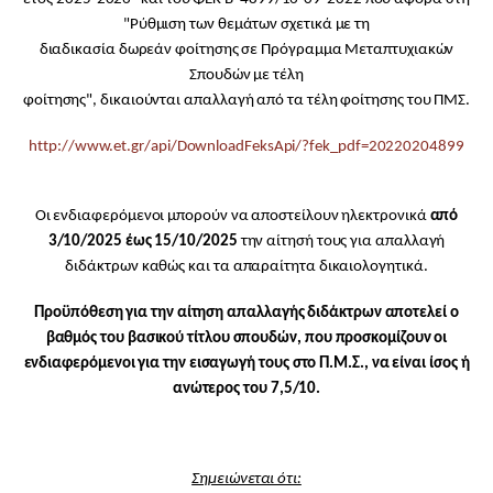
"Ρύθμιση των θεμάτων σχετικά με τη
διαδικασία δωρεάν φοίτησης σε Πρόγραμμα Μεταπτυχιακών
Σπουδών με τέλη
φοίτησης"
, δικαιούνται απαλλαγή από τα τέλη φοίτησης του ΠΜΣ.
http://www.et.gr/api/DownloadFeksApi/?fek_pdf=20220204899
Οι ενδιαφερόμενοι μπορούν να αποστείλουν ηλεκτρονικά
από
3/10/2025 έως 15/10/2025
την αίτησή τους για απαλλαγή
διδάκτρων καθώς και τα απαραίτητα δικαιολογητικά.
Προϋπόθεση για την αίτηση απαλλαγής διδάκτρων αποτελεί ο
βαθμός του βασικού τίτλου σπουδών, που προσκομίζουν οι
ενδιαφερόμενοι για την εισαγωγή τους στο Π.Μ.Σ., να είναι ίσος ή
ανώτερος του 7,5/10.
Σημειώνεται ότι: