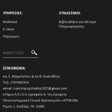
ΥΠΗΡΕΣΙΕΣ:
ΣΥΝΔΕΣΜΟΙ:
Webmail
Βιβλιοθήκη και Κέντρο
Πληροφόρησης
E-class
Πέργαμος
ΕΠΙΚΟΙΝΩΝΙΑ:
κα. Ε. Μαρκόγλου & κα Β. Ευσταθίου
Τηλ. 2107462914
email: Liaisonpsychiatry2021@gmail.com
κτήριο Α.Κ.Ι.Σ.Α. (γραφείο 4, 1ος όροφος)
Πανεπιστημιακό Γενικό Νοσοκομείο «ΑΤΤΙΚΟΝ»
Ρίμινι 1, Χαϊδάρι, ΤΚ 12462