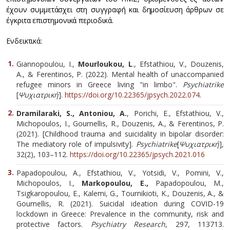
έχουν συμμετάσχει στη συγγραφή και δημοσίευση άρθρων σε
έγκριτα επιστημονικά περιοδικά.
Ενδεικτικά:
Giannopoulou, I.,
Mourloukou, L
., Efstathiou, V., Douzenis,
A., & Ferentinos, P. (2022). Mental health of unaccompanied
refugee minors in Greece living "in limbo".
Psychiatrike
[
Ψυχιατρική
].
https://doi.org/10.22365/jpsych.2022.074
.
Dramilaraki, S., Antoniou, A.
, Porichi, E., Efstathiou, V.,
Michopoulos, I., Gournellis, R., Douzenis, A., & Ferentinos, P.
(2021). [Childhood trauma and suicidality in bipolar disorder:
The mediatory role of impulsivity].
Psychiatrike
[
Ψυχιατρική
],
32(2), 103–112.
https://doi.org/10.22365/jpsych.2021.016
Papadopoulou, A., Efstathiou, V., Yotsidi, V., Pomini, V.,
Michopoulos, I.,
Markopoulou, E.,
Papadopoulou, M.,
Tsigkaropoulou, E., Kalemi, G., Tournikioti, K., Douzenis, A., &
Gournellis, R. (2021). Suicidal ideation during COVID-19
lockdown in Greece: Prevalence in the community, risk and
protective factors.
Psychiatry Research
, 297, 113713.